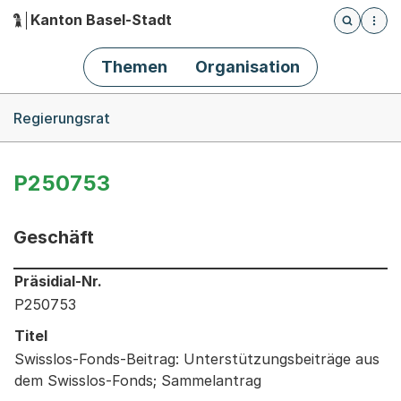
Kanton Basel-Stadt
Öffnet die
(Dieser Link führt zur Startseite)
Hauptnavigation
Themen
Organisation
Breadcrumb-Navigation
Regierungsrat
P250753
Geschäft
Informationen zum Ausgewählten Geschäft
Präsidial-Nr.
P250753
Titel
Swisslos-Fonds-Beitrag: Unterstützungsbeiträge aus
dem Swisslos-Fonds; Sammelantrag