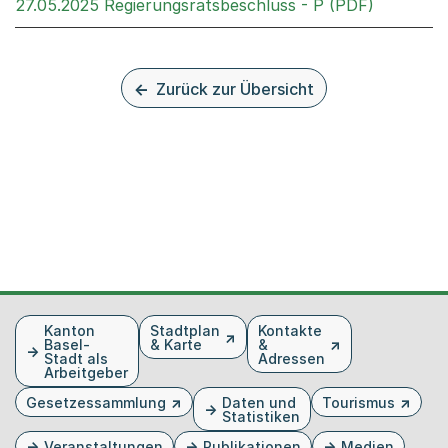
Externer 
27.05.2025 Regierungsratsbeschluss - P (PDF)
Zurück zur Übersicht
Fusszeile
Kanton
Stadtplan
Kontakte
Basel-
& Karte
&
Stadt als
Adressen
Arbeitgeber
Gesetzessammlung
Daten und
Tourismus
Statistiken
Veranstaltungen
Publikationen
Medien