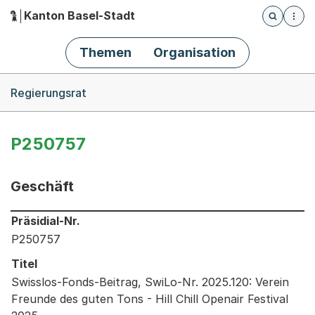
Kanton Basel-Stadt
Öffnet die
(Dieser Link führt zur Startseite)
Hauptnavigation
Themen
Organisation
Breadcrumb-Navigation
Regierungsrat
P250757
Geschäft
Informationen zum Ausgewählten Geschäft
Präsidial-Nr.
P250757
Titel
Swisslos-Fonds-Beitrag, SwiLo-Nr. 2025.120: Verein
Freunde des guten Tons - Hill Chill Openair Festival