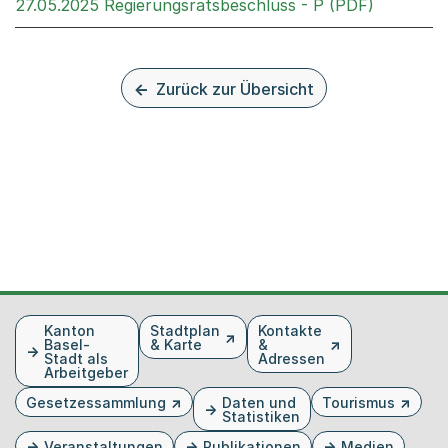
Externer 
27.05.2025 Regierungsratsbeschluss - P (PDF)
Zurück zur Übersicht
Fusszeile
Kanton
Stadtplan
Kontakte
Basel-
& Karte
&
Stadt als
Adressen
Arbeitgeber
Gesetzessammlung
Daten und
Tourismus
Statistiken
Veranstaltungen
Publikationen
Medien