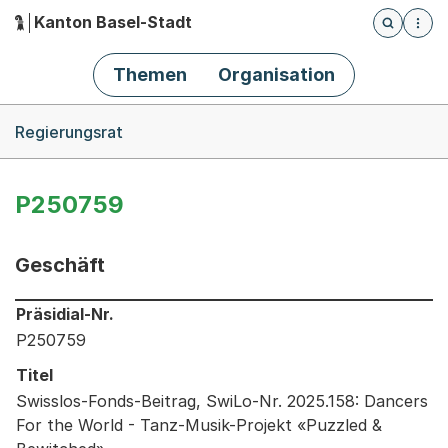
Kanton Basel-Stadt
Öffnet die
(Dieser Link führt zur Startseite)
Hauptnavigation
Themen
Organisation
Breadcrumb-Navigation
Regierungsrat
P250759
Geschäft
Informationen zum Ausgewählten Geschäft
Präsidial-Nr.
P250759
Titel
Swisslos-Fonds-Beitrag, SwiLo-Nr. 2025.158: Dancers
For the World - Tanz-Musik-Projekt «Puzzled &