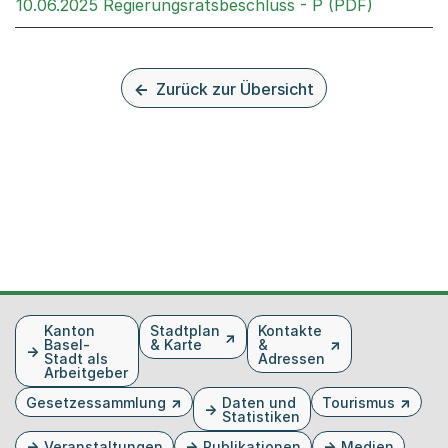
Externer 
10.06.2025 Regierungsratsbeschluss - P (PDF)
Zurück zur Übersicht
Fusszeile
Kanton
Stadtplan
Kontakte
Basel-
& Karte
&
Stadt als
Adressen
Arbeitgeber
Gesetzessammlung
Daten und
Tourismus
Statistiken
Veranstaltungen
Publikationen
Medien