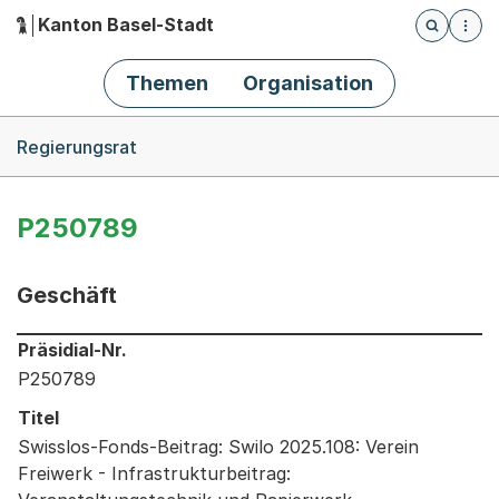
Kanton Basel-Stadt
Öffnet die
(Dieser Link führt zur Startseite)
Hauptnavigation
Themen
Organisation
Breadcrumb-Navigation
Regierungsrat
P250789
Geschäft
Informationen zum Ausgewählten Geschäft
Präsidial-Nr.
P250789
Titel
Swisslos-Fonds-Beitrag: Swilo 2025.108: Verein
Freiwerk - Infrastrukturbeitrag: