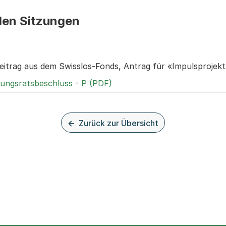
den Sitzungen
n: Informationen zu den Sitzungen zum Geschäft
itrag aus dem Swisslos-Fonds, Antrag für «Impulsprojekt
Externer Link, wird in einem
rungsratsbeschluss - P (PDF)
Zurück zur Übersicht