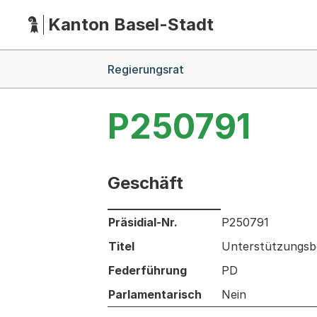
Kanton Basel-Stadt
Hauptnavigation
(Dieser Link führt zur Startseite)
Breadcrumb-Navigation
Regierungsrat
P250791
Geschäft
Informationen zum Ausgewählten Ges
Präsidial-Nr.
P250791
Titel
Unterstützungsbe
Federführung
PD
Parlamentarisch
Nein