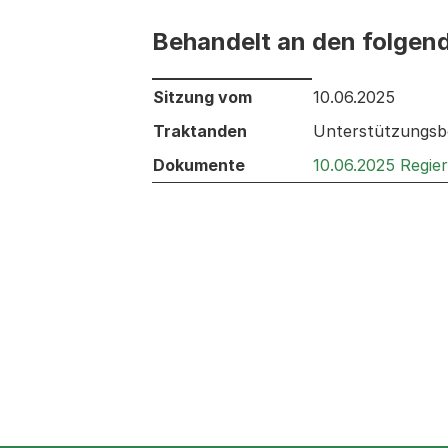
Behandelt an den folgen
Behandelt an den folgenden Sitzunge
Sitzung vom
10.06.2025
Traktanden
Unterstützungsbe
Dokumente
10.06.2025 Regie