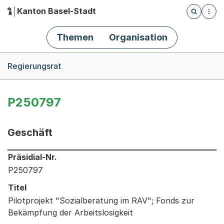
Kanton Basel-Stadt
Öffnet die
(Dieser Link führt zur Startseite)
Hauptnavigation
Themen
Organisation
Breadcrumb-Navigation
Regierungsrat
P250797
Geschäft
Informationen zum Ausgewählten Geschäft
Präsidial-Nr.
P250797
Titel
Pilotprojekt "Sozialberatung im RAV"; Fonds zur
Bekämpfung der Arbeitslosigkeit