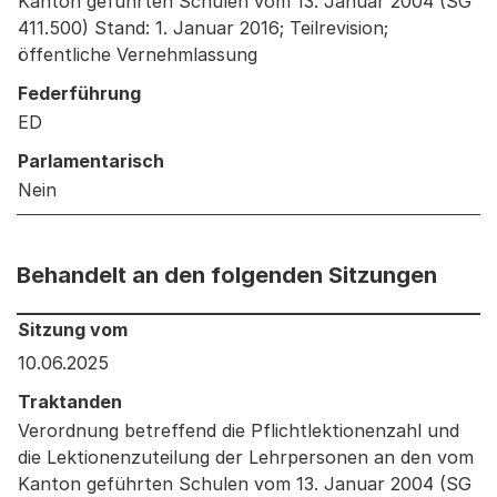
Kanton geführten Schulen vom 13. Januar 2004 (SG
411.500) Stand: 1. Januar 2016; Teilrevision;
öffentliche Vernehmlassung
Federführung
ED
Parlamentarisch
Nein
Behandelt an den folgenden Sitzungen
Behandelt an den folgenden Sitzungen: Informationen 
Sitzung vom
10.06.2025
Traktanden
Verordnung betreffend die Pflichtlektionenzahl und
die Lektionenzuteilung der Lehrpersonen an den vom
Kanton geführten Schulen vom 13. Januar 2004 (SG