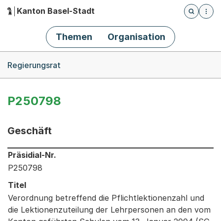
Kanton Basel-Stadt
Öffnet die
(Dieser Link führt zur Startseite)
Hauptnavigation
Themen
Organisation
Breadcrumb-Navigation
Regierungsrat
P250798
Geschäft
Informationen zum Ausgewählten Geschäft
Präsidial-Nr.
P250798
Titel
Verordnung betreffend die Pflichtlektionenzahl und
die Lektionenzuteilung der Lehrpersonen an den vom