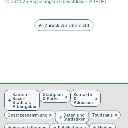
Externer 
10.06.2025 Regierungsratsbeschluss - P (PDF)
Zurück zur Übersicht
Fusszeile
Kanton
Stadtplan
Kontakte
Basel-
& Karte
&
Stadt als
Adressen
Arbeitgeber
Gesetzessammlung
Daten und
Tourismus
Statistiken
Veranstaltungen
Publikationen
Medien