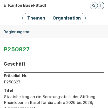
Kanton Basel-Stadt
Öffnet die
(Dieser Link führt zur Startseite)
Hauptnavigation
Themen
Organisation
Breadcrumb-Navigation
Regierungsrat
P250827
Geschäft
Informationen zum Ausgewählten Geschäft
Präsidial-Nr.
P250827
Titel
Staatsbeitrag an die Beratungsstelle der Stiftung
Rheinleben in Basel für die Jahre 2026 bis 2029;