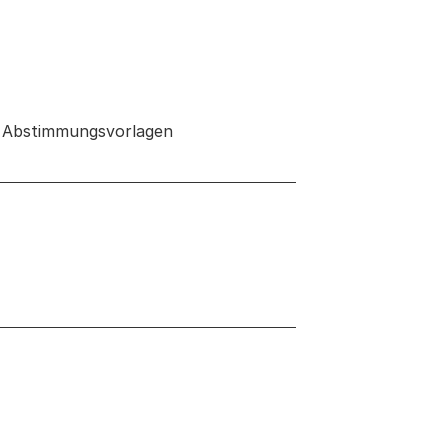
r Abstimmungsvorlagen
 neuen Tab oder Fenster geöffnet
 neuen Tab oder Fenster geöffnet