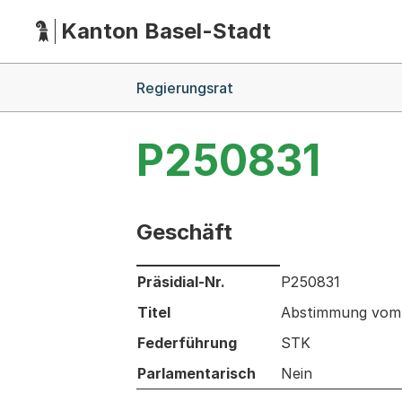
Kanton Basel-Stadt
Hauptnavigation
(Dieser Link führt zur Startseite)
Breadcrumb-Navigation
Regierungsrat
P250831
Geschäft
Informationen zum Ausgewählten Ges
Präsidial-Nr.
P250831
Titel
Abstimmung vom 
Federführung
STK
Parlamentarisch
Nein