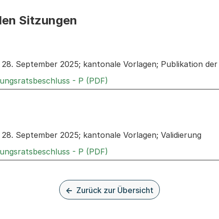
den Sitzungen
n: Informationen zu den Sitzungen zum Geschäft
8. September 2025; kantonale Vorlagen; Publikation de
Externer Link, wird in einem
rungsratsbeschluss - P (PDF)
n: Informationen zu den Sitzungen zum Geschäft
8. September 2025; kantonale Vorlagen; Validierung
Externer Link, wird in einem
rungsratsbeschluss - P (PDF)
Zurück zur Übersicht