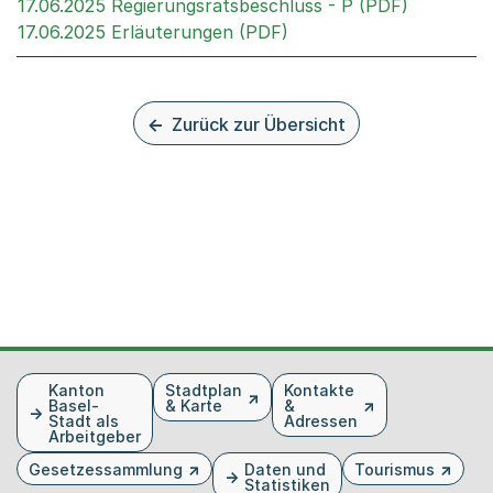
Externer 
17.06.2025 Regierungsratsbeschluss - P (PDF)
Externer Link, wird in 
17.06.2025 Erläuterungen (PDF)
Zurück zur Übersicht
Fusszeile
Kanton
Stadtplan
Kontakte
Basel-
& Karte
&
Stadt als
Adressen
Arbeitgeber
Gesetzessammlung
Daten und
Tourismus
Statistiken