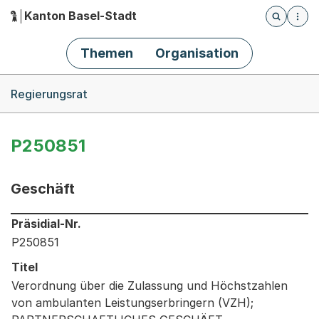
Kanton Basel-Stadt
Öffnet die
(Dieser Link führt zur Startseite)
Hauptnavigation
Themen
Organisation
Breadcrumb-Navigation
Regierungsrat
P250851
Geschäft
Informationen zum Ausgewählten Geschäft
Präsidial-Nr.
P250851
Titel
Verordnung über die Zulassung und Höchstzahlen
von ambulanten Leistungserbringern (VZH);