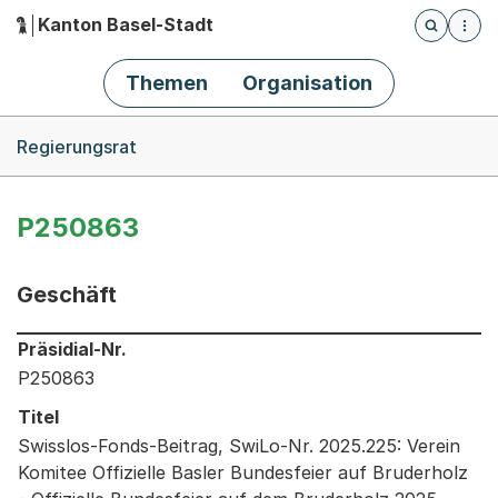
Kanton Basel-Stadt
Öffnet die
(Dieser Link führt zur Startseite)
Hauptnavigation
Themen
Organisation
Breadcrumb-Navigation
Regierungsrat
P250863
Geschäft
Informationen zum Ausgewählten Geschäft
Präsidial-Nr.
P250863
Titel
Swisslos-Fonds-Beitrag, SwiLo-Nr. 2025.225: Verein
Komitee Offizielle Basler Bundesfeier auf Bruderholz