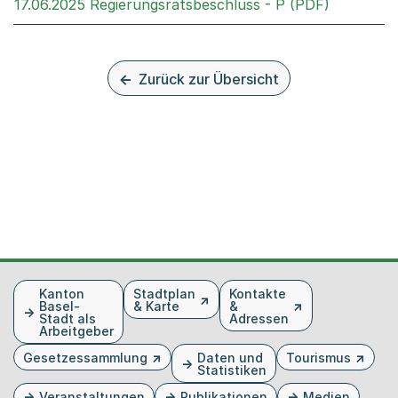
Externer 
17.06.2025 Regierungsratsbeschluss - P (PDF)
Zurück zur Übersicht
Fusszeile
Kanton
Stadtplan
Kontakte
Basel-
& Karte
&
Stadt als
Adressen
Arbeitgeber
Gesetzessammlung
Daten und
Tourismus
Statistiken
Veranstaltungen
Publikationen
Medien