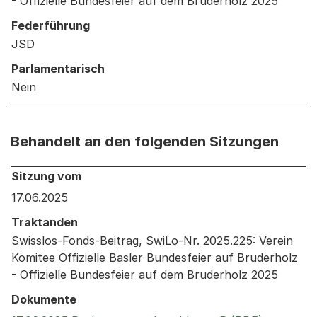
- Offizielle Bundesfeier auf dem Bruderholz 2025
Federführung
JSD
Parlamentarisch
Nein
Behandelt an den folgenden Sitzungen
Behandelt an den folgenden Sitzungen: Informationen 
Sitzung vom
17.06.2025
Traktanden
Swisslos-Fonds-Beitrag, SwiLo-Nr. 2025.225: Verein
Komitee Offizielle Basler Bundesfeier auf Bruderholz
- Offizielle Bundesfeier auf dem Bruderholz 2025
Dokumente