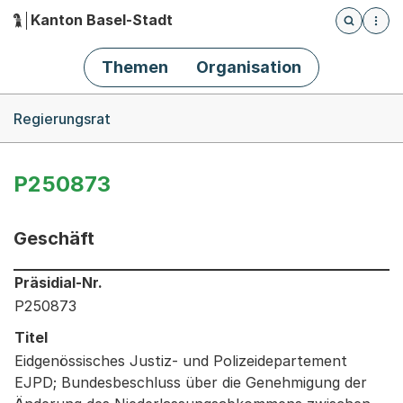
Kanton Basel-Stadt
Öffnet die
(Dieser Link führt zur Startseite)
Hauptnavigation
Themen
Organisation
Breadcrumb-Navigation
Regierungsrat
P250873
Geschäft
Informationen zum Ausgewählten Geschäft
Präsidial-Nr.
P250873
Titel
Eidgenössisches Justiz- und Polizeidepartement
EJPD; Bundesbeschluss über die Genehmigung der