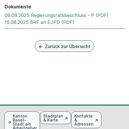
Dokumente
Externer 
09.09.2025 Regierungsratsbeschluss - P (PDF)
Externer Link, wird in e
15.08.2025 BRF an EJPD (PDF)
Zurück zur Übersicht
Fusszeile
Kanton
Stadtplan
Kontakte
Basel-
& Karte
&
Stadt als
Adressen
Arbeitgeber