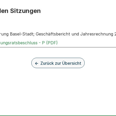
den Sitzungen
n: Informationen zu den Sitzungen zum Geschäft
ung Basel-Stadt; Geschäftsbericht und Jahresrechnung 
Externer Link, wird in einem
rungsratsbeschluss - P (PDF)
Zurück zur Übersicht