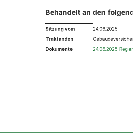
Behandelt an den folgen
Behandelt an den folgenden Sitzunge
Sitzung vom
24.06.2025
Traktanden
Gebäudeversicher
Dokumente
24.06.2025 Regie