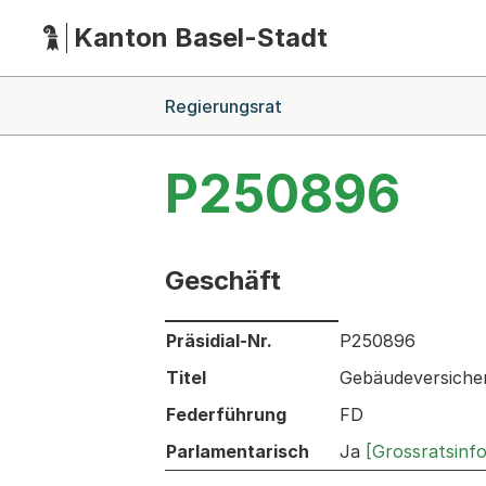
Kanton Basel-Stadt
Hauptnavigation
(Dieser Link führt zur Startseite)
Breadcrumb-Navigation
Regierungsrat
P250896
Geschäft
Informationen zum Ausgewählten Ges
Präsidial-Nr.
P250896
Titel
Gebäudeversicher
Federführung
FD
Parlamentarisch
Ja
[Grossratsinf