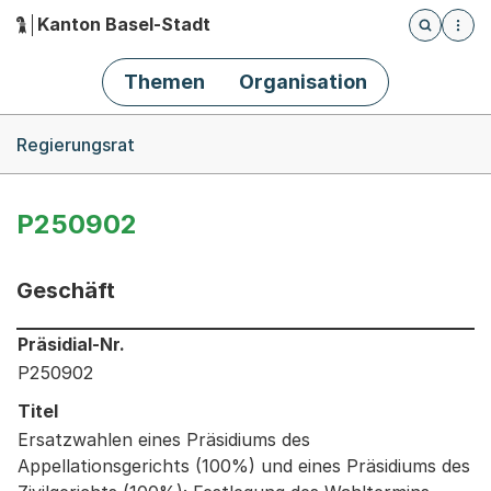
Kanton Basel-Stadt
Öffnet die
(Dieser Link führt zur Startseite)
Hauptnavigation
Themen
Organisation
Breadcrumb-Navigation
Regierungsrat
P250902
Geschäft
Informationen zum Ausgewählten Geschäft
Präsidial-Nr.
P250902
Titel
Ersatzwahlen eines Präsidiums des
Appellationsgerichts (100%) und eines Präsidiums des