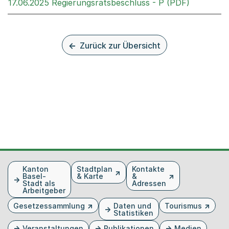
Externer 
17.06.2025 Regierungsratsbeschluss - P (PDF)
Zurück zur Übersicht
Fusszeile
Kanton
Stadtplan
Kontakte
Basel-
& Karte
&
Stadt als
Adressen
Arbeitgeber
Gesetzessammlung
Daten und
Tourismus
Statistiken
Veranstaltungen
Publikationen
Medien