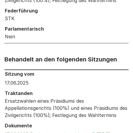
Zivilgerichts (100%); Festlegung des Wahltermins
Federführung
STK
Parlamentarisch
Nein
Behandelt an den folgenden Sitzungen
Behandelt an den folgenden Sitzungen: Informationen 
Sitzung vom
17.06.2025
Traktanden
Ersatzwahlen eines Präsidiums des
Appellationsgerichts (100%) und eines Präsidiums des
Zivilgerichts (100%); Festlegung des Wahltermins
Dokumente