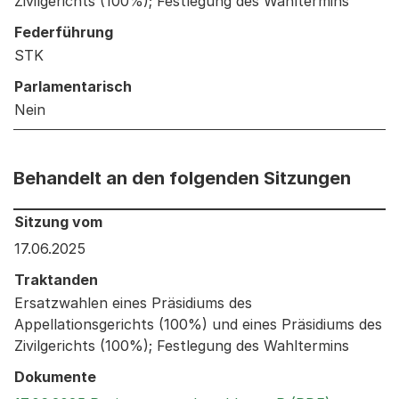
Zivilgerichts (100%); Festlegung des Wahltermins
Federführung
STK
Parlamentarisch
Nein
Behandelt an den folgenden Sitzungen
Behandelt an den folgenden Sitzungen: Informationen 
Sitzung vom
17.06.2025
Traktanden
Ersatzwahlen eines Präsidiums des
Appellationsgerichts (100%) und eines Präsidiums des
Zivilgerichts (100%); Festlegung des Wahltermins
Dokumente