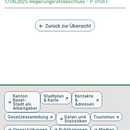
Externer 
17.06.2025 Regierungsratsbeschluss - P (PDF)
Zurück zur Übersicht
Fusszeile
Kanton
Stadtplan
Kontakte
Basel-
& Karte
&
Stadt als
Adressen
Arbeitgeber
Gesetzessammlung
Daten und
Tourismus
Statistiken
Veranstaltungen
Publikationen
Medien