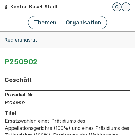
Kanton Basel-Stadt
Öffnet die
(Dieser Link führt zur Startseite)
Hauptnavigation
Themen
Organisation
Breadcrumb-Navigation
Regierungsrat
P250902
Geschäft
Informationen zum Ausgewählten Geschäft
Präsidial-Nr.
P250902
Titel
Ersatzwahlen eines Präsidiums des
Appellationsgerichts (100%) und eines Präsidiums des