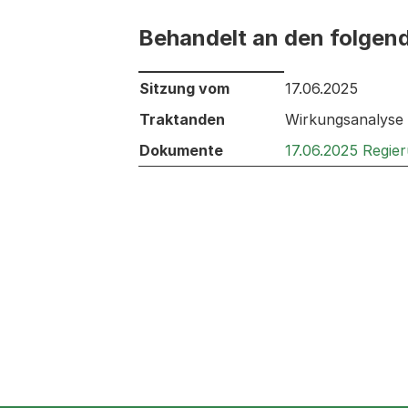
Behandelt an den folgen
Behandelt an den folgenden Sitzunge
Sitzung vom
17.06.2025
Traktanden
Wirkungsanalyse
Dokumente
17.06.2025 Regie