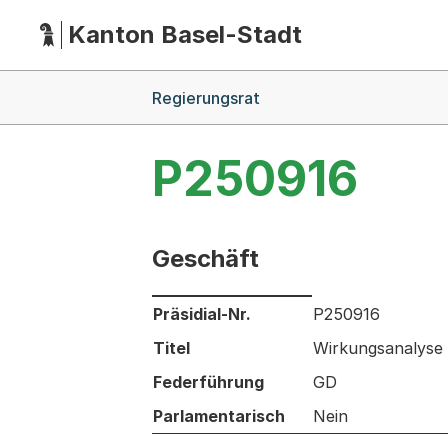
Kanton Basel-Stadt
Hauptnavigation
(Dieser Link führt zur Startseite)
Breadcrumb-Navigation
Regierungsrat
P250916
Geschäft
Informationen zum Ausgewählten Ges
Präsidial-Nr.
P250916
Titel
Wirkungsanalyse
Federführung
GD
Parlamentarisch
Nein