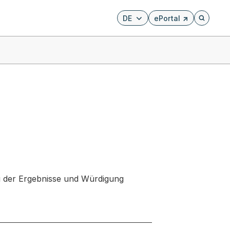
DE
ePortal
Externer Link, wird i
Öffnet di
 der Ergebnisse und Würdigung