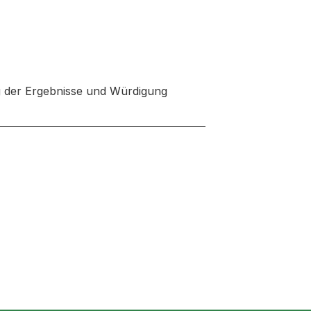
 der Ergebnisse und Würdigung
 neuen Tab oder Fenster geöffnet