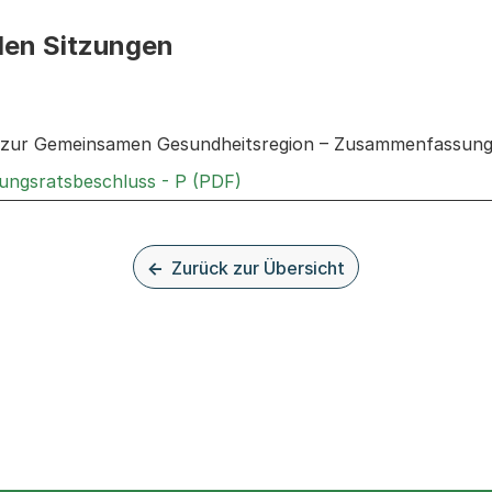
den Sitzungen
n: Informationen zu den Sitzungen zum Geschäft
 zur Gemeinsamen Gesundheitsregion – Zusammenfassung
Externer Link, wird in einem
rungsratsbeschluss - P (PDF)
Zurück zur Übersicht