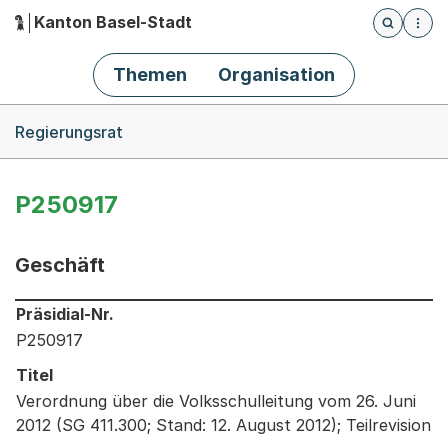
Kanton Basel-Stadt
Öffnet die
(Dieser Link führt zur Startseite)
Hauptnavigation
Themen
Organisation
Breadcrumb-Navigation
Regierungsrat
P250917
Geschäft
Informationen zum Ausgewählten Geschäft
Präsidial-Nr.
P250917
Titel
Verordnung über die Volksschulleitung vom 26. Juni
2012 (SG 411.300; Stand: 12. August 2012); Teilrevision