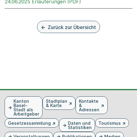
Externer Link, wird in 
24.06.2025 Erläuterungen (PDF)
Zurück zur Übersicht
Fusszeile
Kanton
Stadtplan
Kontakte
Basel-
& Karte
&
Stadt als
Adressen
Arbeitgeber
Gesetzessammlung
Daten und
Tourismus
Statistiken
Veranstaltungen
Publikationen
Medien