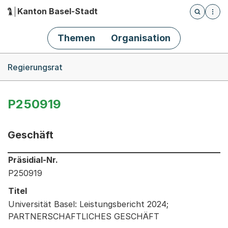
Kanton Basel-Stadt
Öffnet die
(Dieser Link führt zur Startseite)
Hauptnavigation
Themen
Organisation
Breadcrumb-Navigation
Regierungsrat
P250919
Geschäft
Informationen zum Ausgewählten Geschäft
Präsidial-Nr.
P250919
Titel
Universität Basel: Leistungsbericht 2024;
PARTNERSCHAFTLICHES GESCHÄFT