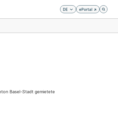
DE
ePortal
Externer Link, wird i
Öffnet di
ton Basel-Stadt gemietete