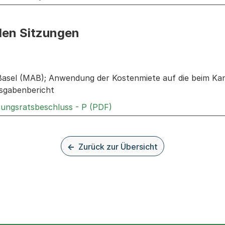
den Sitzungen
n: Informationen zu den Sitzungen zum Geschäft
asel (MAB); Anwendung der Kostenmiete auf die beim Kan
usgabenbericht
Externer Link, wird in einem
rungsratsbeschluss - P (PDF)
Zurück zur Übersicht