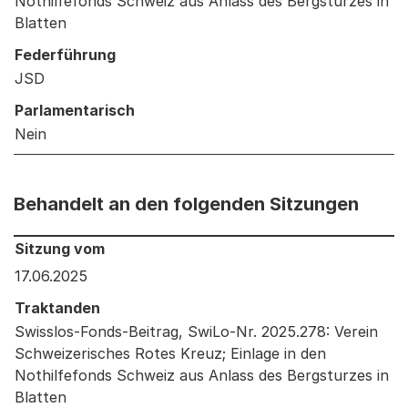
Nothilfefonds Schweiz aus Anlass des Bergsturzes in
Blatten
Federführung
JSD
Parlamentarisch
Nein
Behandelt an den folgenden Sitzungen
Behandelt an den folgenden Sitzungen: Informationen 
Sitzung vom
17.06.2025
Traktanden
Swisslos-Fonds-Beitrag, SwiLo-Nr. 2025.278: Verein
Schweizerisches Rotes Kreuz; Einlage in den
Nothilfefonds Schweiz aus Anlass des Bergsturzes in
Blatten