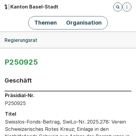
Kanton Basel-Stadt
Öffnet die
(Dieser Link führt zur Startseite)
Hauptnavigation
Themen
Organisation
Breadcrumb-Navigation
Regierungsrat
P250925
Geschäft
Informationen zum Ausgewählten Geschäft
Präsidial-Nr.
P250925
Titel
Swisslos-Fonds-Beitrag, SwiLo-Nr. 2025.278: Verein
Schweizerisches Rotes Kreuz; Einlage in den