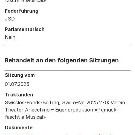
fascht e Musical»
Federführung
JSD
Parlamentarisch
Nein
Behandelt an den folgenden Sitzungen
Behandelt an den folgenden Sitzungen: Informationen 
Sitzung vom
01.07.2025
Traktanden
Swisslos-Fonds-Beitrag, SwiLo-Nr. 2025.270: Verein
Theater Arlecchino – Eigenproduktion «Pumuckl –
fascht e Musical»
Dokumente