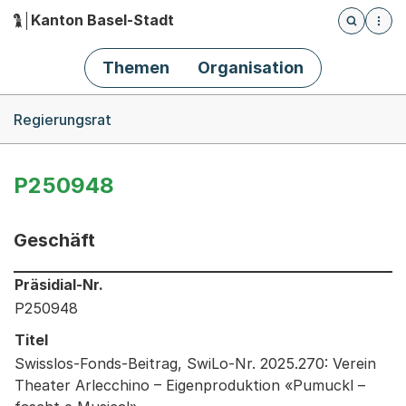
Kanton Basel-Stadt
Öffnet die
(Dieser Link führt zur Startseite)
Hauptnavigation
Themen
Organisation
Breadcrumb-Navigation
Regierungsrat
P250948
Geschäft
Informationen zum Ausgewählten Geschäft
Präsidial-Nr.
P250948
Titel
Swisslos-Fonds-Beitrag, SwiLo-Nr. 2025.270: Verein
Theater Arlecchino – Eigenproduktion «Pumuckl –