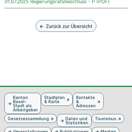
Externer 
01.07.2025 Regierungsratsbeschluss - P (PDF)
Zurück zur Übersicht
Fusszeile
Kanton
Stadtplan
Kontakte
Basel-
& Karte
&
Stadt als
Adressen
Arbeitgeber
Gesetzessammlung
Daten und
Tourismus
Statistiken
Veranstaltungen
Publikationen
Medien