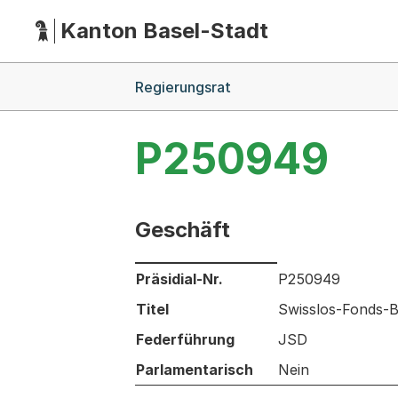
Kanton Basel-Stadt
Hauptnavigation
(Dieser Link führt zur Startseite)
Breadcrumb-Navigation
Regierungsrat
P250949
Geschäft
Informationen zum Ausgewählten Ges
Präsidial-Nr.
P250949
Titel
Swisslos-Fonds-Be
Federführung
JSD
Parlamentarisch
Nein