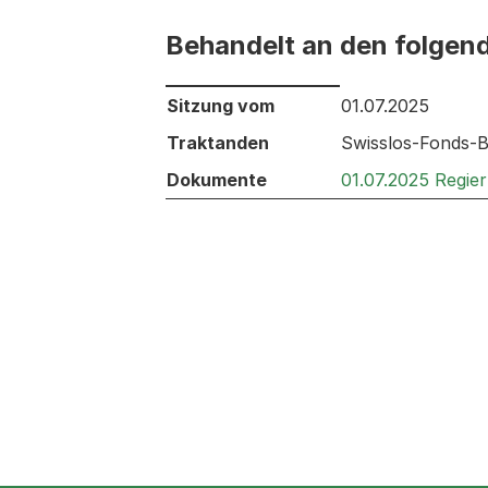
Behandelt an den folgen
Behandelt an den folgenden Sitzunge
Sitzung vom
01.07.2025
Traktanden
Swisslos-Fonds-Be
Dokumente
01.07.2025 Regie