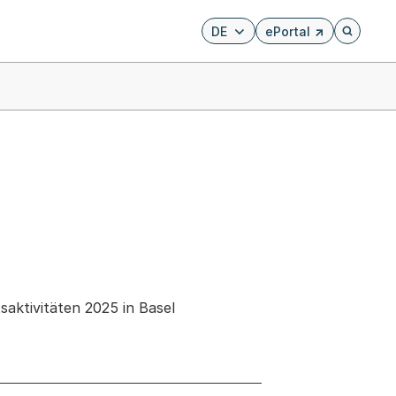
DE
ePortal
Externer Link, wird i
Öffnet di
saktivitäten 2025 in Basel