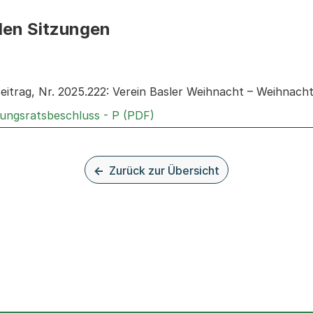
den Sitzungen
n: Informationen zu den Sitzungen zum Geschäft
itrag, Nr. 2025.222: Verein Basler Weihnacht – Weihnacht
Externer Link, wird in einem
rungsratsbeschluss - P (PDF)
Zurück zur Übersicht