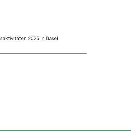
saktivitäten 2025 in Basel
 neuen Tab oder Fenster geöffnet