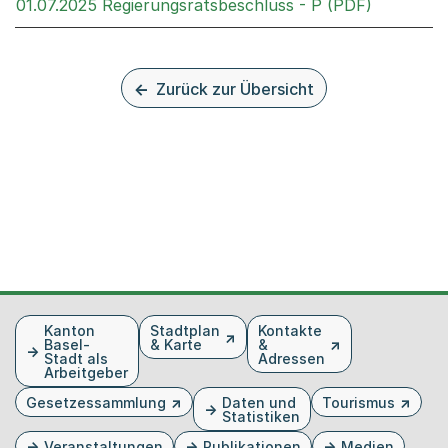
Externer 
01.07.2025 Regierungsratsbeschluss - P (PDF)
Zurück zur Übersicht
Fusszeile
Kanton
Stadtplan
Kontakte
Basel-
& Karte
&
Stadt als
Adressen
Arbeitgeber
Gesetzessammlung
Daten und
Tourismus
Statistiken
Veranstaltungen
Publikationen
Medien