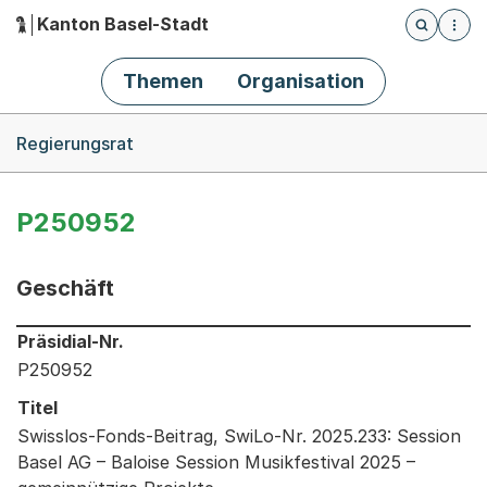
Kanton Basel-Stadt
Öffnet die
(Dieser Link führt zur Startseite)
Hauptnavigation
Themen
Organisation
Breadcrumb-Navigation
Regierungsrat
P250952
Geschäft
Informationen zum Ausgewählten Geschäft
Präsidial-Nr.
P250952
Titel
Swisslos-Fonds-Beitrag, SwiLo-Nr. 2025.233: Session
Basel AG – Baloise Session Musikfestival 2025 –