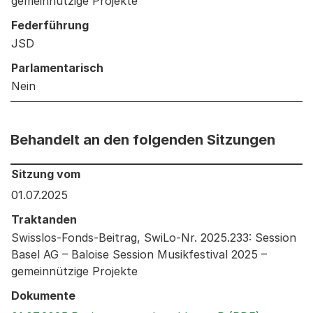
gemeinnützige Projekte
Federführung
JSD
Parlamentarisch
Nein
Behandelt an den folgenden Sitzungen
Behandelt an den folgenden Sitzungen: Informationen 
Sitzung vom
01.07.2025
Traktanden
Swisslos-Fonds-Beitrag, SwiLo-Nr. 2025.233: Session
Basel AG – Baloise Session Musikfestival 2025 –
gemeinnützige Projekte
Dokumente