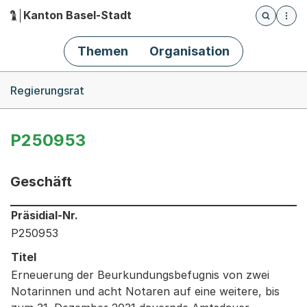
Kanton Basel-Stadt
Öffnet die
(Dieser Link führt zur Startseite)
Hauptnavigation
Themen
Organisation
Breadcrumb-Navigation
Regierungsrat
P250953
Geschäft
Informationen zum Ausgewählten Geschäft
Präsidial-Nr.
P250953
Titel
Erneuerung der Beurkundungsbefugnis von zwei
Notarinnen und acht Notaren auf eine weitere, bis