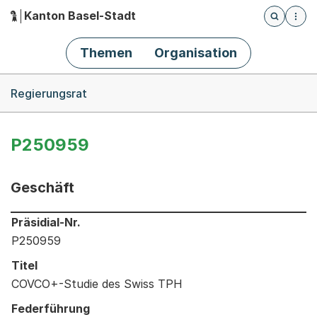
Kanton Basel-Stadt
Öffnet die
(Dieser Link führt zur Startseite)
Hauptnavigation
Themen
Organisation
Breadcrumb-Navigation
Regierungsrat
P250959
Geschäft
Informationen zum Ausgewählten Geschäft
Präsidial-Nr.
P250959
Titel
COVCO+-Studie des Swiss TPH
Federführung