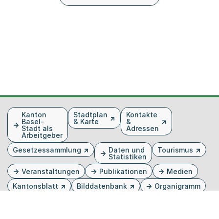
Fusszeile
Kanton
Stadtplan
Kontakte
Basel-
& Karte
&
Stadt als
Adressen
Arbeitgeber
Gesetzessammlung
Daten und
Tourismus
Statistiken
Veranstaltungen
Publikationen
Medien
Kantonsblatt
Bilddatenbank
Organigramm
Gebärdensprache
Externer Link, wird in einem neuen Tab oder Fenster 
Externer Link, wird in einem neuen Tab oder Fe
Externer Link, wird in einem neuen Tab od
Externer Link, wird in einem neuen Tab 
Externer Link, wird in einem neuen 
Twitter
Facebook
Instagram
Youtube
Linkedin