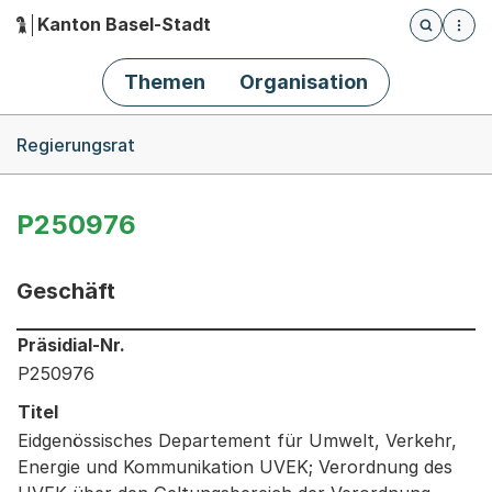
Kanton Basel-Stadt
Öffnet die
(Dieser Link führt zur Startseite)
Hauptnavigation
Themen
Organisation
Breadcrumb-Navigation
Regierungsrat
P250976
Geschäft
Informationen zum Ausgewählten Geschäft
Präsidial-Nr.
P250976
Titel
Eidgenössisches Departement für Umwelt, Verkehr,
Energie und Kommunikation UVEK; Verordnung des