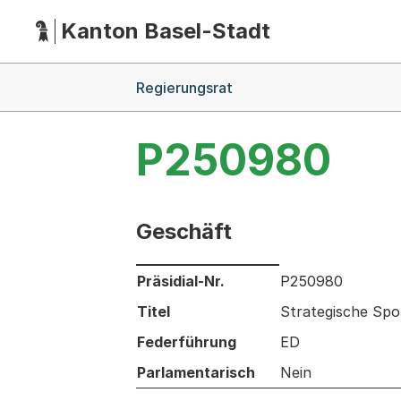
Kanton Basel-Stadt
Hauptnavigation
(Dieser Link führt zur Startseite)
Breadcrumb-Navigation
Regierungsrat
P250980
Geschäft
Informationen zum Ausgewählten Ges
Präsidial-Nr.
P250980
Titel
Strategische Spo
Federführung
ED
Parlamentarisch
Nein