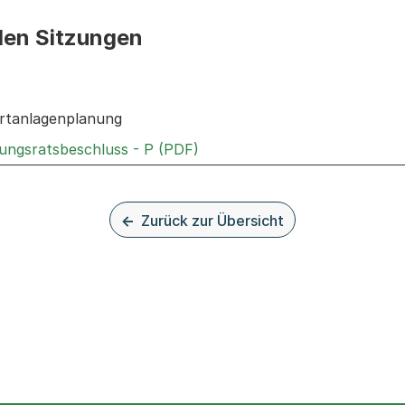
den Sitzungen
n: Informationen zu den Sitzungen zum Geschäft
rtanlagenplanung
Externer Link, wird in einem
rungsratsbeschluss - P (PDF)
Zurück zur Übersicht