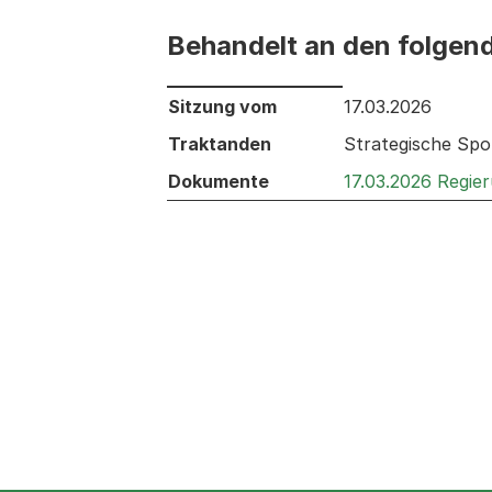
Behandelt an den folgen
Behandelt an den folgenden Sitzunge
Sitzung vom
17.03.2026
Traktanden
Strategische Spo
Dokumente
17.03.2026 Regie