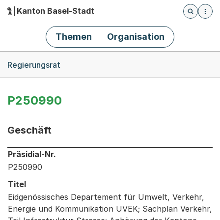
Kanton Basel-Stadt
Öffnet die
(Dieser Link führt zur Startseite)
Hauptnavigation
Themen
Organisation
Breadcrumb-Navigation
Regierungsrat
P250990
Geschäft
Informationen zum Ausgewählten Geschäft
Präsidial-Nr.
P250990
Titel
Eidgenössisches Departement für Umwelt, Verkehr,
Energie und Kommunikation UVEK; Sachplan Verkehr,