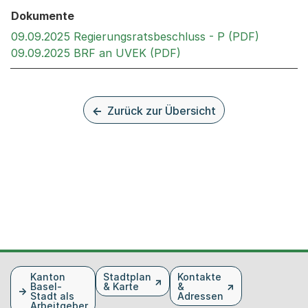
Dokumente
Externer 
09.09.2025 Regierungsratsbeschluss - P (PDF)
Externer Link, wird in 
09.09.2025 BRF an UVEK (PDF)
Zurück zur Übersicht
Fusszeile
Kanton
Stadtplan
Kontakte
Basel-
& Karte
&
Stadt als
Adressen
Arbeitgeber