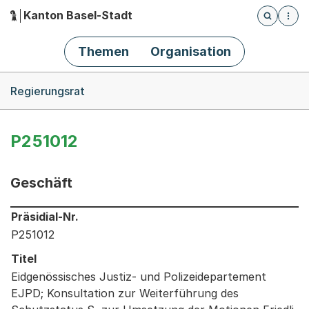
Kanton Basel-Stadt
Öffnet die
(Dieser Link führt zur Startseite)
Hauptnavigation
Themen
Organisation
Breadcrumb-Navigation
Regierungsrat
P251012
Geschäft
Informationen zum Ausgewählten Geschäft
Präsidial-Nr.
P251012
Titel
Eidgenössisches Justiz- und Polizeidepartement
EJPD; Konsultation zur Weiterführung des