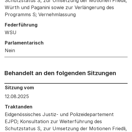
Schutzstatus S, zur Umsetzung der Motionen Friedli,
Würth und Paganini sowie zur Verlängerung des
Programms S; Vernehmlassung
Federführung
WSU
Parlamentarisch
Nein
Behandelt an den folgenden Sitzungen
Behandelt an den folgenden Sitzungen: Informationen 
Sitzung vom
12.08.2025
Traktanden
Eidgenössisches Justiz- und Polizeidepartement
EJPD; Konsultation zur Weiterführung des
Schutzstatus S, zur Umsetzung der Motionen Friedli,