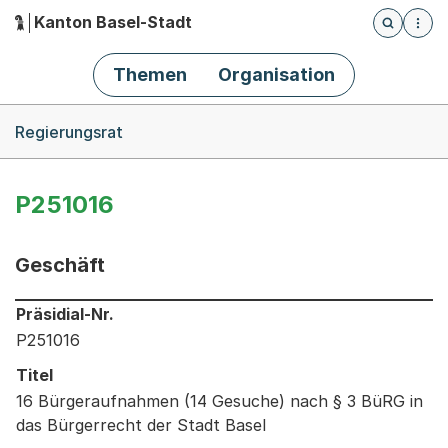
Kanton Basel-Stadt
Öffnet die
(Dieser Link führt zur Startseite)
Hauptnavigation
Themen
Organisation
Breadcrumb-Navigation
Regierungsrat
P251016
Geschäft
Informationen zum Ausgewählten Geschäft
Präsidial-Nr.
P251016
Titel
16 Bürgeraufnahmen (14 Gesuche) nach § 3 BüRG in
das Bürgerrecht der Stadt Basel