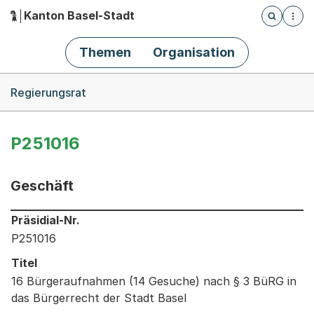
Kanton Basel-Stadt
Öffnet die
(Dieser Link führt zur Startseite)
Hauptnavigation
Themen
Organisation
Breadcrumb-Navigation
Regierungsrat
P251016
Geschäft
Informationen zum Ausgewählten Geschäft
Präsidial-Nr.
P251016
Titel
16 Bürgeraufnahmen (14 Gesuche) nach § 3 BüRG in
das Bürgerrecht der Stadt Basel