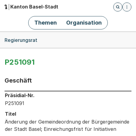
Kanton Basel-Stadt
Öffnet die
(Dieser Link führt zur Startseite)
Hauptnavigation
Themen
Organisation
Breadcrumb-Navigation
Regierungsrat
P251091
Geschäft
Informationen zum Ausgewählten Geschäft
Präsidial-Nr.
P251091
Titel
Änderung der Gemeindeordnung der Bürgergemeinde
der Stadt Basel; Einreichungsfrist für Initiativen