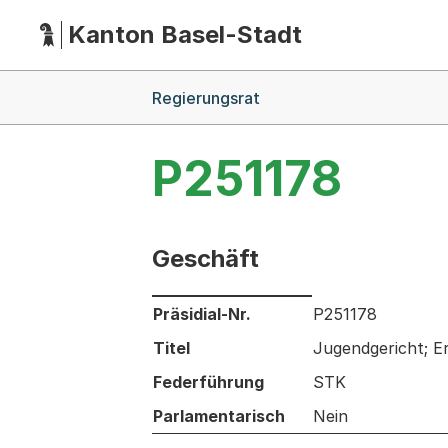
Kanton Basel-Stadt
Hauptnavigation
(Dieser Link führt zur Startseite)
Breadcrumb-Navigation
Regierungsrat
P251178
Geschäft
Informationen zum Ausgewählten Ges
Präsidial-Nr.
P251178
Titel
Jugendgericht; E
Federführung
STK
Parlamentarisch
Nein