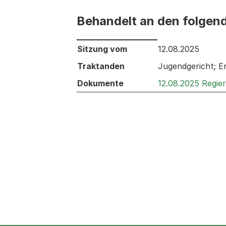
Behandelt an den folgen
Behandelt an den folgenden Sitzunge
Sitzung vom
12.08.2025
Traktanden
Jugendgericht; E
Dokumente
12.08.2025 Regie