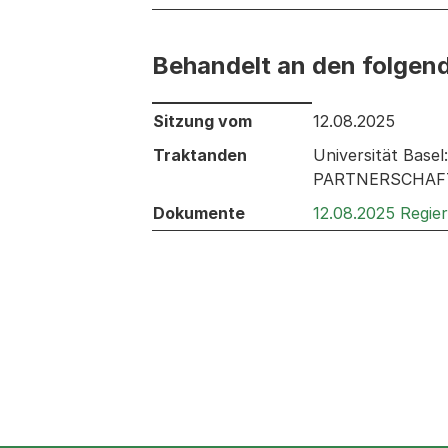
Behandelt an den folgen
Behandelt an den folgenden Sitzunge
Sitzung vom
12.08.2025
Traktanden
Universität Base
PARTNERSCHAF
Dokumente
12.08.2025 Regie