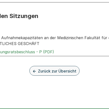
den Sitzungen
n: Informationen zu den Sitzungen zum Geschäft
l: Aufnahmekapazitäten an der Medizinischen Fakultät für 
TLICHES GESCHÄFT
Externer Link, wird in einem
rungsratsbeschluss - P (PDF)
Zurück zur Übersicht