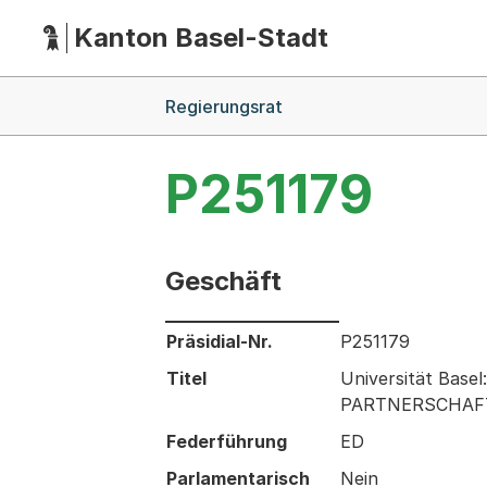
Kanton Basel-Stadt
Hauptnavigation
(Dieser Link führt zur Startseite)
Breadcrumb-Navigation
Regierungsrat
P251179
Geschäft
Informationen zum Ausgewählten Ges
Präsidial-Nr.
P251179
Titel
Universität Base
PARTNERSCHAF
Federführung
ED
Parlamentarisch
Nein