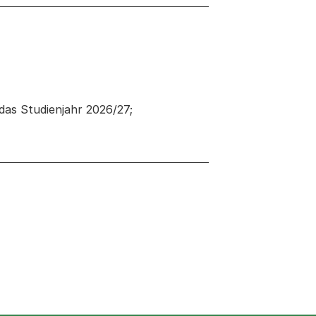
das Studienjahr 2026/27;
 neuen Tab oder Fenster geöffnet