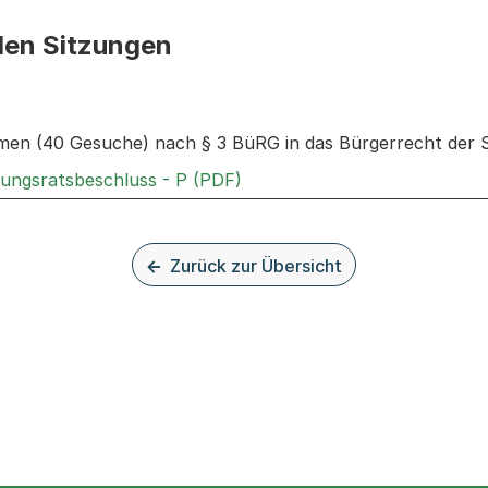
den Sitzungen
n: Informationen zu den Sitzungen zum Geschäft
en (40 Gesuche) nach § 3 BüRG in das Bürgerrecht der S
Externer Link, wird in einem
rungsratsbeschluss - P (PDF)
Zurück zur Übersicht