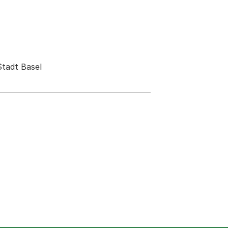
tadt Basel
 neuen Tab oder Fenster geöffnet