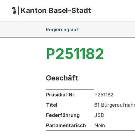
Kanton Basel-Stadt
Hauptnavigation
(Dieser Link führt zur Startseite)
Breadcrumb-Navigation
Regierungsrat
P251182
Geschäft
Informationen zum Ausgewählten Ges
Präsidial-Nr.
P251182
Titel
61 Bürgeraufnahm
Federführung
JSD
Parlamentarisch
Nein