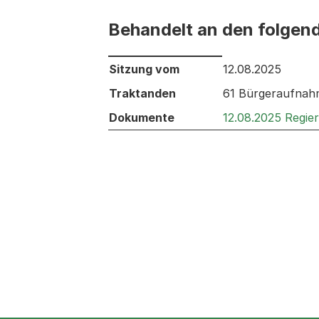
Behandelt an den folgen
Behandelt an den folgenden Sitzunge
Sitzung vom
12.08.2025
Traktanden
61 Bürgeraufnahm
Dokumente
12.08.2025 Regie