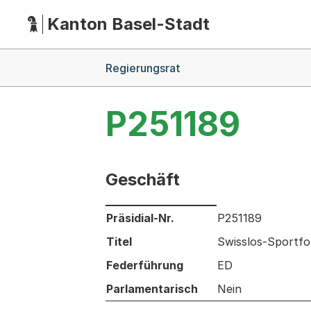
Kanton Basel-Stadt
Hauptnavigation
(Dieser Link führt zur Startseite)
Breadcrumb-Navigation
Regierungsrat
P251189
Geschäft
Informationen zum Ausgewählten Ges
Präsidial-Nr.
P251189
Titel
Swisslos-Sportfo
Federführung
ED
Parlamentarisch
Nein