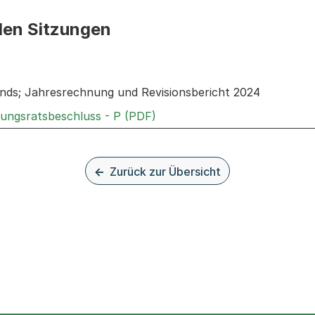
den Sitzungen
n: Informationen zu den Sitzungen zum Geschäft
nds; Jahresrechnung und Revisionsbericht 2024
Externer Link, wird in einem
rungsratsbeschluss - P (PDF)
Zurück zur Übersicht