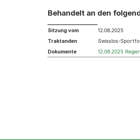
Behandelt an den folgen
Behandelt an den folgenden Sitzunge
Sitzung vom
12.08.2025
Traktanden
Swisslos-Sportfo
Dokumente
12.08.2025 Regie