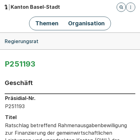
Kanton Basel-Stadt
Öffnet die
(Dieser Link führt zur Startseite)
Hauptnavigation
Themen
Organisation
Breadcrumb-Navigation
Regierungsrat
P251193
Geschäft
Informationen zum Ausgewählten Geschäft
Präsidial-Nr.
P251193
Titel
Ratschlag betreffend Rahmenausgabenbewilligung
zur Finanzierung der gemeinwirtschaftlichen