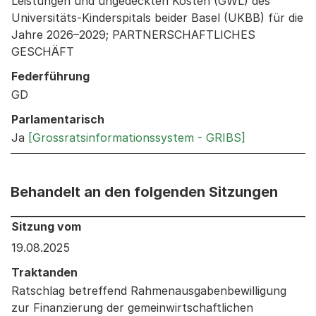
Leistungen und ungedeckten Kosten (GWL) des
Universitäts-Kinderspitals beider Basel (UKBB) für die
Jahre 2026–2029; PARTNERSCHAFTLICHES
GESCHÄFT
Federführung
GD
Parlamentarisch
Ja
[Grossratsinformationssystem - GRIBS]
Behandelt an den folgenden Sitzungen
Behandelt an den folgenden Sitzungen: Informationen 
Sitzung vom
19.08.2025
Traktanden
Ratschlag betreffend Rahmenausgabenbewilligung
zur Finanzierung der gemeinwirtschaftlichen