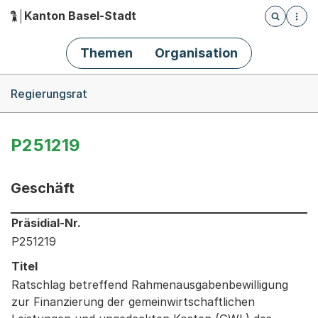
Kanton Basel-Stadt
Öffnet die
(Dieser Link führt zur Startseite)
Hauptnavigation
Themen
Organisation
Breadcrumb-Navigation
Regierungsrat
P251219
Geschäft
Informationen zum Ausgewählten Geschäft
Präsidial-Nr.
P251219
Titel
Ratschlag betreffend Rahmenausgabenbewilligung
zur Finanzierung der gemeinwirtschaftlichen