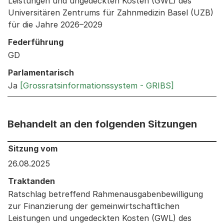
Leistungen und ungedeckten Kosten (GWL) des
Universitären Zentrums für Zahnmedizin Basel (UZB)
für die Jahre 2026–2029
Federführung
GD
Parlamentarisch
Ja
[Grossratsinformationssystem - GRIBS]
Behandelt an den folgenden Sitzungen
Behandelt an den folgenden Sitzungen: Informationen 
Sitzung vom
26.08.2025
Traktanden
Ratschlag betreffend Rahmenausgabenbewilligung
zur Finanzierung der gemeinwirtschaftlichen
Leistungen und ungedeckten Kosten (GWL) des