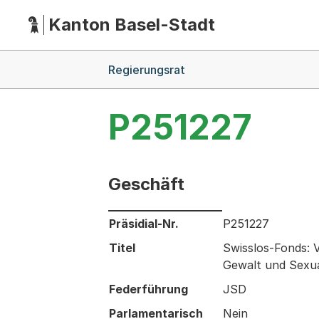
Kanton Basel-Stadt
Hauptnavigation
(Dieser Link führt zur Startseite)
Breadcrumb-Navigation
Regierungsrat
P251227
Geschäft
Informationen zum Ausgewählten Ges
Präsidial-Nr.
P251227
Titel
Swisslos-Fonds: 
Gewalt und Sexua
Federführung
JSD
Parlamentarisch
Nein