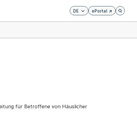
DE
ePortal
Externer Link, wird i
Öffnet di
eitung für Betroffene von Häuslicher