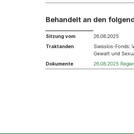
Behandelt an den folgen
Behandelt an den folgenden Sitzunge
Sitzung vom
26.08.2025
Traktanden
Swisslos-Fonds: 
Gewalt und Sexua
Dokumente
26.08.2025 Regie