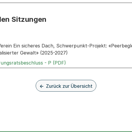
den Sitzungen
n: Informationen zu den Sitzungen zum Geschäft
Verein Ein sicheres Dach, Schwerpunkt-Projekt: «Peerbegl
lisierter Gewalt» (2025-2027)
Externer Link, wird in einem
rungsratsbeschluss - P (PDF)
Zurück zur Übersicht