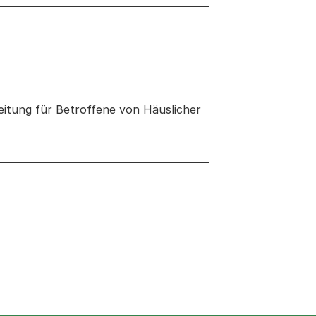
eitung für Betroffene von Häuslicher
 neuen Tab oder Fenster geöffnet