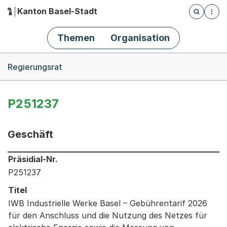
Kanton Basel-Stadt
Öffnet die
(Dieser Link führt zur Startseite)
Hauptnavigation
Themen
Organisation
Breadcrumb-Navigation
Regierungsrat
P251237
Geschäft
Informationen zum Ausgewählten Geschäft
Präsidial-Nr.
P251237
Titel
IWB Industrielle Werke Basel – Gebührentarif 2026
für den Anschluss und die Nutzung des Netzes für