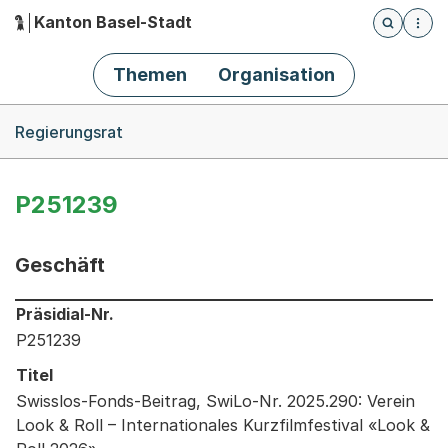
Kanton Basel-Stadt
Öffnet die
(Dieser Link führt zur Startseite)
Hauptnavigation
Themen
Organisation
Breadcrumb-Navigation
Regierungsrat
P251239
Geschäft
Informationen zum Ausgewählten Geschäft
Präsidial-Nr.
P251239
Titel
Swisslos-Fonds-Beitrag, SwiLo-Nr. 2025.290: Verein
Look & Roll – Internationales Kurzfilmfestival «Look &