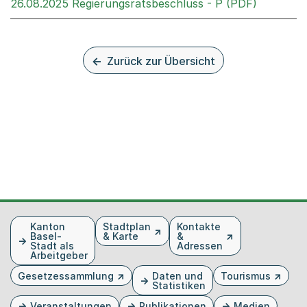
Externer 
26.08.2025 Regierungsratsbeschluss - P (PDF)
Zurück zur Übersicht
Fusszeile
Kanton
Stadtplan
Kontakte
Basel-
& Karte
&
Stadt als
Adressen
Arbeitgeber
Gesetzessammlung
Daten und
Tourismus
Statistiken
Veranstaltungen
Publikationen
Medien