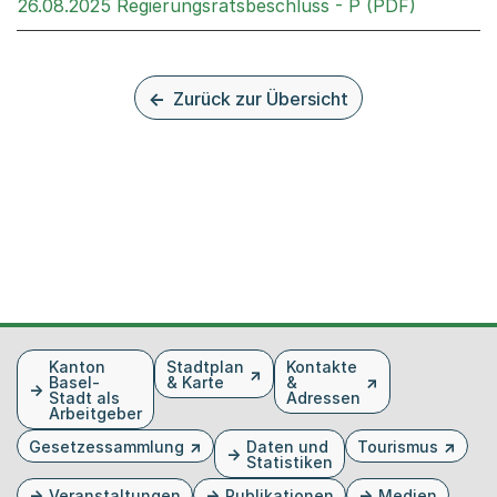
Externer 
26.08.2025 Regierungsratsbeschluss - P (PDF)
Zurück zur Übersicht
Fusszeile
Kanton
Stadtplan
Kontakte
Basel-
& Karte
&
Stadt als
Adressen
Arbeitgeber
Gesetzessammlung
Daten und
Tourismus
Statistiken
Veranstaltungen
Publikationen
Medien