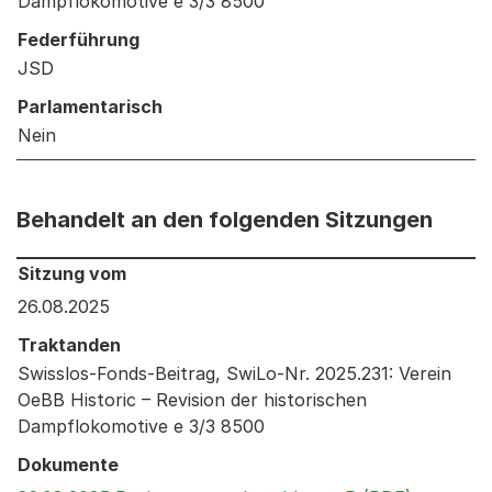
Dampflokomotive e 3/3 8500
Federführung
JSD
Parlamentarisch
Nein
Behandelt an den folgenden Sitzungen
Behandelt an den folgenden Sitzungen: Informationen 
Sitzung vom
26.08.2025
Traktanden
Swisslos-Fonds-Beitrag, SwiLo-Nr. 2025.231: Verein
OeBB Historic – Revision der historischen
Dampflokomotive e 3/3 8500
Dokumente