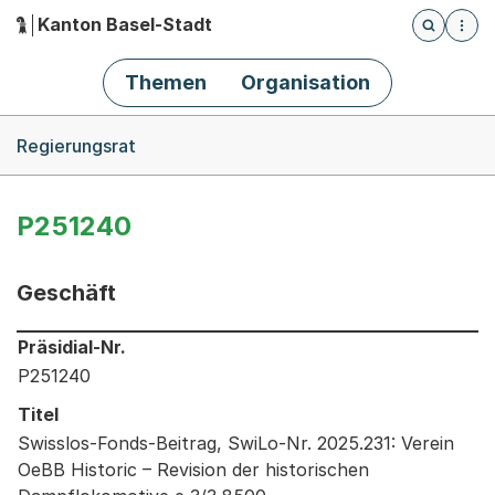
Kanton Basel-Stadt
Öffnet die
(Dieser Link führt zur Startseite)
Hauptnavigation
Themen
Organisation
Breadcrumb-Navigation
Regierungsrat
P251240
Geschäft
Informationen zum Ausgewählten Geschäft
Präsidial-Nr.
P251240
Titel
Swisslos-Fonds-Beitrag, SwiLo-Nr. 2025.231: Verein
OeBB Historic – Revision der historischen