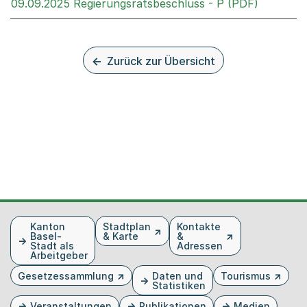
Externer 
09.09.2025 Regierungsratsbeschluss - P (PDF)
Zurück zur Übersicht
Fusszeile
Kanton
Stadtplan
Kontakte
Basel-
& Karte
&
Stadt als
Adressen
Arbeitgeber
Gesetzessammlung
Daten und
Tourismus
Statistiken
Veranstaltungen
Publikationen
Medien