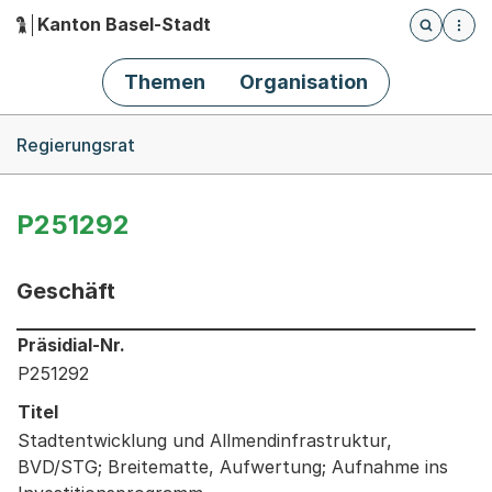
Kanton Basel-Stadt
Öffnet die
(Dieser Link führt zur Startseite)
Hauptnavigation
Themen
Organisation
Breadcrumb-Navigation
Regierungsrat
P251292
Geschäft
Informationen zum Ausgewählten Geschäft
Präsidial-Nr.
P251292
Titel
Stadtentwicklung und Allmendinfrastruktur,
BVD/STG; Breitematte, Aufwertung; Aufnahme ins