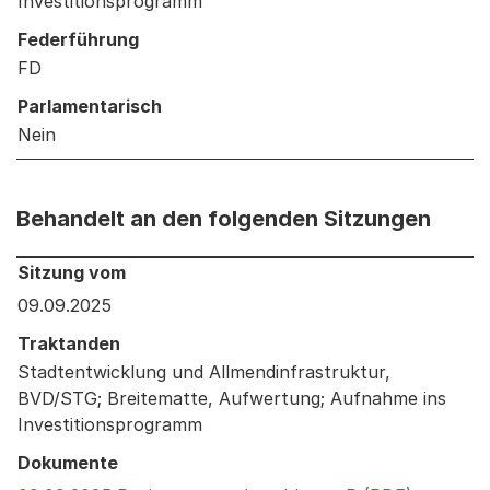
Investitionsprogramm
Federführung
FD
Parlamentarisch
Nein
Behandelt an den folgenden Sitzungen
Behandelt an den folgenden Sitzungen: Informationen 
Sitzung vom
09.09.2025
Traktanden
Stadtentwicklung und Allmendinfrastruktur,
BVD/STG; Breitematte, Aufwertung; Aufnahme ins
Investitionsprogramm
Dokumente