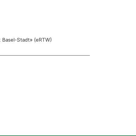
t Basel-Stadt» (eRTW)
 neuen Tab oder Fenster geöffnet