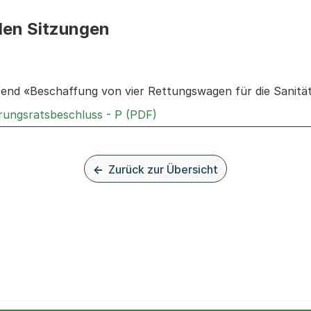
den Sitzungen
n: Informationen zu den Sitzungen zum Geschäft
fend «Beschaffung von vier Rettungswagen für die Sanitä
Externer Link, wird in einem
rungsratsbeschluss - P (PDF)
Zurück zur Übersicht