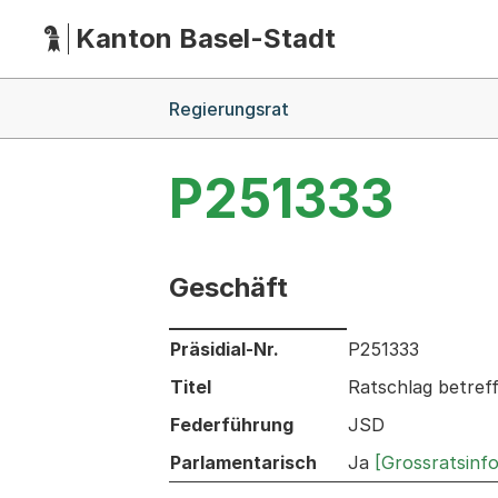
Kanton Basel-Stadt
Hauptnavigation
(Dieser Link führt zur Startseite)
Breadcrumb-Navigation
Regierungsrat
P251333
Geschäft
Informationen zum Ausgewählten Ges
Präsidial-Nr.
P251333
Titel
Ratschlag betref
Federführung
JSD
Parlamentarisch
Ja
[Grossratsinf