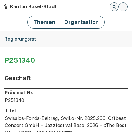
Kanton Basel-Stadt
Öffnet die
(Dieser Link führt zur Startseite)
Hauptnavigation
Themen
Organisation
Breadcrumb-Navigation
Regierungsrat
P251340
Geschäft
Informationen zum Ausgewählten Geschäft
Präsidial-Nr.
P251340
Titel
Swisslos-Fonds-Beitrag, SwiLo-Nr. 2025.266: Offbeat
Concert GmbH – Jazzfestival Basel 2026 – «The Best