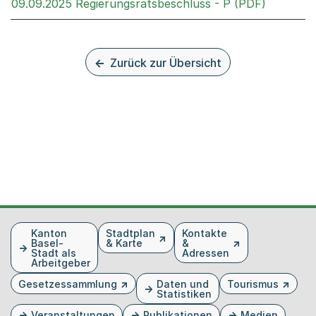
Externer 
09.09.2025 Regierungsratsbeschluss - P (PDF)
Zurück zur Übersicht
Fusszeile
Kanton
Stadtplan
Kontakte
Basel-
& Karte
&
Stadt als
Adressen
Arbeitgeber
Gesetzessammlung
Daten und
Tourismus
Statistiken
Veranstaltungen
Publikationen
Medien