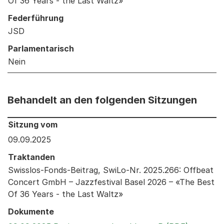
Of 36 Years - the Last Waltz»
Federführung
JSD
Parlamentarisch
Nein
Behandelt an den folgenden Sitzungen
Behandelt an den folgenden Sitzungen: Informationen 
Sitzung vom
09.09.2025
Traktanden
Swisslos-Fonds-Beitrag, SwiLo-Nr. 2025.266: Offbeat
Concert GmbH – Jazzfestival Basel 2026 – «The Best
Of 36 Years - the Last Waltz»
Dokumente