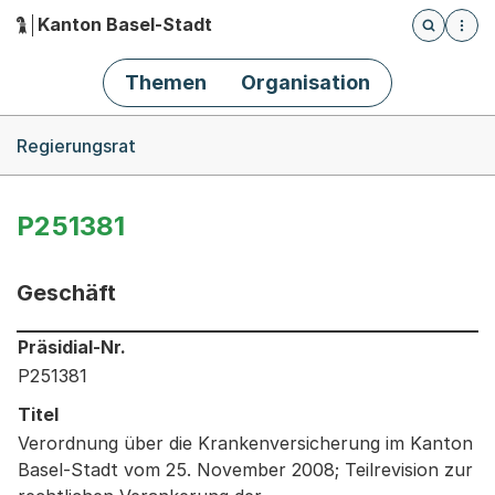
Kanton Basel-Stadt
Öffnet die
(Dieser Link führt zur Startseite)
Hauptnavigation
Themen
Organisation
Breadcrumb-Navigation
Regierungsrat
P251381
Geschäft
Informationen zum Ausgewählten Geschäft
Präsidial-Nr.
P251381
Titel
Verordnung über die Krankenversicherung im Kanton
Basel-Stadt vom 25. November 2008; Teilrevision zur