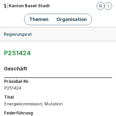
Kanton Basel-Stadt
Öffnet die
(Dieser Link führt zur Startseite)
Hauptnavigation
Themen
Organisation
Breadcrumb-Navigation
Regierungsrat
P251424
Geschäft
Informationen zum Ausgewählten Geschäft
Präsidial-Nr.
P251424
Titel
Energiekommission; Mutation
Federführung