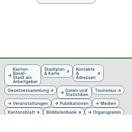
Fusszeile
Kanton
Stadtplan
Kontakte
Basel-
& Karte
&
Stadt als
Adressen
Arbeitgeber
Gesetzessammlung
Daten und
Tourismus
Statistiken
Veranstaltungen
Publikationen
Medien
Kantonsblatt
Bilddatenbank
Organigramm
Gebärdensprache
Externer Link, wird in einem neuen Tab oder Fenster 
Externer Link, wird in einem neuen Tab oder Fe
Externer Link, wird in einem neuen Tab od
Externer Link, wird in einem neuen Tab 
Externer Link, wird in einem neuen 
Twitter
Facebook
Instagram
Youtube
Linkedin