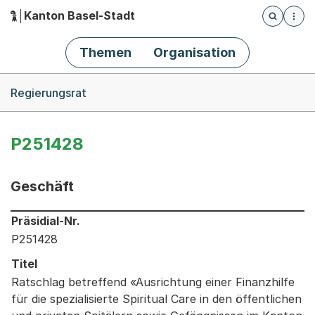
Kanton Basel-Stadt
Öffnet die
(Dieser Link führt zur Startseite)
Hauptnavigation
Themen
Organisation
Breadcrumb-Navigation
Regierungsrat
P251428
Geschäft
Informationen zum Ausgewählten Geschäft
Präsidial-Nr.
P251428
Titel
Ratschlag betreffend «Ausrichtung einer Finanzhilfe
für die spezialisierte Spiritual Care in den öffentlichen