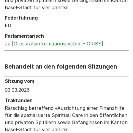
und privaten Spitälern sowie Gefängnissen im Kanton
Basel-Stadt für vier Jahre»
Federführung
FD
Parlamentarisch
Ja
[Grossratsinformationssystem - GRIBS]
Behandelt an den folgenden Sitzungen
Behandelt an den folgenden Sitzungen: Informationen 
Sitzung vom
03.03.2026
Traktanden
Ratschlag betreffend «Ausrichtung einer Finanzhilfe
für die spezialisierte Spiritual Care in den öffentlichen
und privaten Spitälern sowie Gefängnissen im Kanton
Basel-Stadt für vier Jahre»