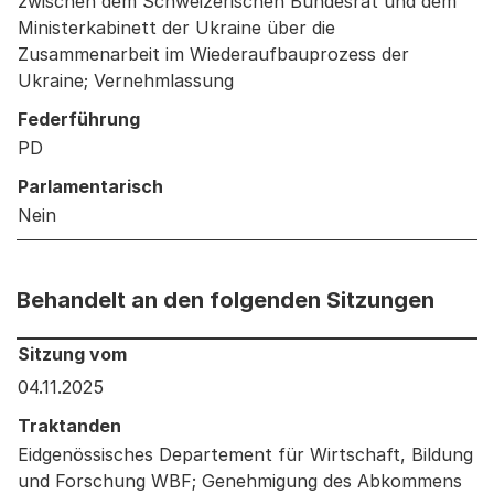
zwischen dem Schweizerischen Bundesrat und dem
Ministerkabinett der Ukraine über die
Zusammenarbeit im Wiederaufbauprozess der
Ukraine; Vernehmlassung
Federführung
PD
Parlamentarisch
Nein
Behandelt an den folgenden Sitzungen
Behandelt an den folgenden Sitzungen: Informationen 
Sitzung vom
04.11.2025
Traktanden
Eidgenössisches Departement für Wirtschaft, Bildung
und Forschung WBF; Genehmigung des Abkommens