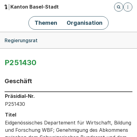
Kanton Basel-Stadt
Öffnet die
(Dieser Link führt zur Startseite)
Hauptnavigation
Themen
Organisation
Breadcrumb-Navigation
Regierungsrat
P251430
Geschäft
Informationen zum Ausgewählten Geschäft
Präsidial-Nr.
P251430
Titel
Eidgenössisches Departement für Wirtschaft, Bildung
und Forschung WBF; Genehmigung des Abkommens