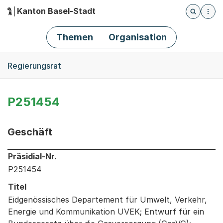
Kanton Basel-Stadt
Öffnet die
(Dieser Link führt zur Startseite)
Hauptnavigation
Themen
Organisation
Breadcrumb-Navigation
Regierungsrat
P251454
Geschäft
Informationen zum Ausgewählten Geschäft
Präsidial-Nr.
P251454
Titel
Eidgenössisches Departement für Umwelt, Verkehr,
Energie und Kommunikation UVEK; Entwurf für ein