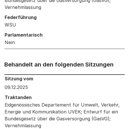
Bundesgesetz über die Gasversorgung (GasVG);
Vernehmlassung
Federführung
WSU
Parlamentarisch
Nein
Behandelt an den folgenden Sitzungen
Behandelt an den folgenden Sitzungen: Informationen 
Sitzung vom
09.12.2025
Traktanden
Eidgenössisches Departement für Umwelt, Verkehr,
Energie und Kommunikation UVEK; Entwurf für ein
Bundesgesetz über die Gasversorgung (GasVG);
Vernehmlassung