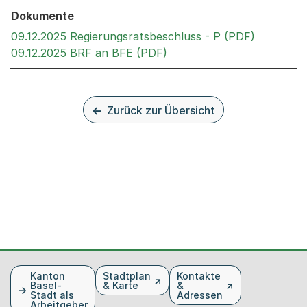
Dokumente
Externer 
09.12.2025 Regierungsratsbeschluss - P (PDF)
Externer Link, wird in ei
09.12.2025 BRF an BFE (PDF)
Zurück zur Übersicht
Fusszeile
Kanton
Stadtplan
Kontakte
Basel-
& Karte
&
Stadt als
Adressen
Arbeitgeber